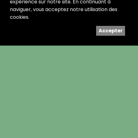
expérience sur notre site. En continuant à
ACCÈS
naviguer, vous acceptez notre utilisation des
cookies.
Accepter
AGRANDIR LA CARTE
HORAIRES
Lundi
18:00 à 00:00
Mardi
18:00 à 00:00